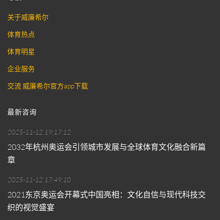
关于威廉希尔
体育热点
体育明星
企业服务
交流 威廉希尔官方app下载
最新咨询
2025-11-12 19:17:12
2032年杭州奥运会引领城市发展与全球体育文化融合新篇
章
2025-11-12 17:49:10
2021东京奥运会开幕式中国亮相：文化自信与现代科技交
织的视觉盛宴