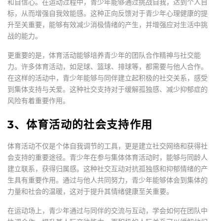
和自信心。在运动过程中，青少年能够通过挑战自我，达到个人目
标，从而增强自我效能感。这种正向反馈对于青少年心理健康的提
升至关重要，能够有效减少消极情绪的产生，并增强应对生活中挑
战的能力。
更重要的是，体育活动能够培养青少年的团队合作精神与社交能
力。许多体育活动，如足球、篮球、排球等，都需要与他人合作。
在这样的活动中，青少年能够与同伴建立起积极的社交关系，感受
到集体支持与关爱。这种社交支持对于缓解孤独感、减少抑郁症的
风险有着重要作用。
3、体育活动的社会支持作用
体育活动不仅是个体自我调节的工具，更是建立社交网络和获得社
会支持的重要途径。青少年在参与集体体育活动时，能够与同龄人
建立联系，获得归属感。这种社交互动对抗孤独感和抑郁情绪的产
生具有重要作用。通过与他人共同努力，青少年能够体会到集体的
力量和社会的温暖，这对于提升其情绪健康至关重要。
在运动场上，青少年通过与同伴的交流与互动，学会如何在团队中