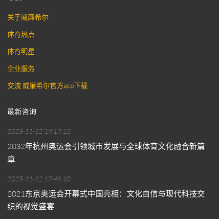
关于威廉希尔
体育热点
体育明星
企业服务
交流 威廉希尔官方app下载
最新咨询
2025-11-12 19:17:12
2032年杭州奥运会引领城市发展与全球体育文化融合新篇
章
2025-11-12 17:49:10
2021东京奥运会开幕式中国亮相：文化自信与现代科技交
织的视觉盛宴