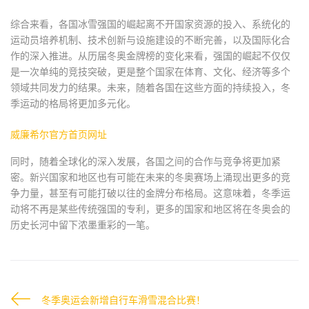
综合来看，各国冰雪强国的崛起离不开国家资源的投入、系统化的
运动员培养机制、技术创新与设施建设的不断完善，以及国际化合
作的深入推进。从历届冬奥金牌榜的变化来看，强国的崛起不仅仅
是一次单纯的竞技突破，更是整个国家在体育、文化、经济等多个
领域共同发力的结果。未来，随着各国在这些方面的持续投入，冬
季运动的格局将更加多元化。
威廉希尔官方首页网址
同时，随着全球化的深入发展，各国之间的合作与竞争将更加紧
密。新兴国家和地区也有可能在未来的冬奥赛场上涌现出更多的竞
争力量，甚至有可能打破以往的金牌分布格局。这意味着，冬季运
动将不再是某些传统强国的专利，更多的国家和地区将在冬奥会的
历史长河中留下浓墨重彩的一笔。
冬季奥运会新增自行车滑雪混合比赛！