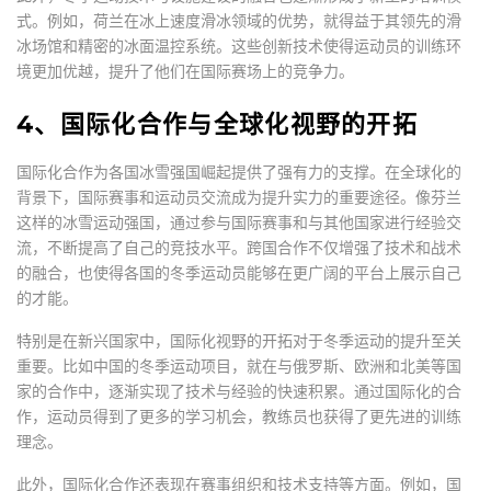
式。例如，荷兰在冰上速度滑冰领域的优势，就得益于其领先的滑
冰场馆和精密的冰面温控系统。这些创新技术使得运动员的训练环
境更加优越，提升了他们在国际赛场上的竞争力。
4、国际化合作与全球化视野的开拓
国际化合作为各国冰雪强国崛起提供了强有力的支撑。在全球化的
背景下，国际赛事和运动员交流成为提升实力的重要途径。像芬兰
这样的冰雪运动强国，通过参与国际赛事和与其他国家进行经验交
流，不断提高了自己的竞技水平。跨国合作不仅增强了技术和战术
的融合，也使得各国的冬季运动员能够在更广阔的平台上展示自己
的才能。
特别是在新兴国家中，国际化视野的开拓对于冬季运动的提升至关
重要。比如中国的冬季运动项目，就在与俄罗斯、欧洲和北美等国
家的合作中，逐渐实现了技术与经验的快速积累。通过国际化的合
作，运动员得到了更多的学习机会，教练员也获得了更先进的训练
理念。
此外，国际化合作还表现在赛事组织和技术支持等方面。例如，国