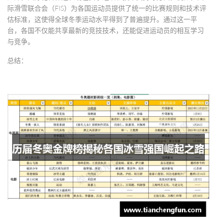
际滑雪联合会（FIS）为各国运动员提供了统一的比赛规则和技术评
估标准，这使得全球冬季运动水平得到了普遍提升。通过这一平
台，各国不仅能共享最新的竞技技术，还能促进运动员的相互学习
与竞争。
总结：