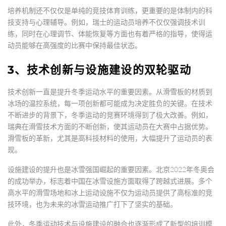
培养机制还不仅仅是单纯的竞技体育训练，更重要的是体制内的科
技支持与心理辅导。例如，瑞士的运动员培养不仅仅强调技术训
练，同时在心理调节、体能恢复等方面也有着严格的指导，使得运
动员能够在高强度的比赛中保持最佳状态。
3、技术创新与设施建设的双轮驱动
技术创新一直是提升冬季运动水平的重要因素。从滑雪板的材质到
冰场的温控系统，每一项创新都可能成为决定胜负的关键。在技术
不断进步的背景下，冬季运动的竞赛环境得到了极大改善。例如，
瑞典在滑雪技术方面的不断创新，使其运动员在大赛中占据优势。
滑雪板的革新，尤其是高科技材料的使用，大幅提升了运动员的表
现。
设施建设的提升也是冰雪强国崛起的重要因素。北京2022年冬奥会
的成功举办，标志着中国在冰雪设施方面取得了跨越式进展。多个
高水平的滑雪场地和冰上运动设施不仅为运动员提供了高标准的竞
技环境，也为未来的冰雪运动推广打下了坚实的基础。
此外，冬季运动技术与设施建设的融合也逐渐形成了新型的培训模