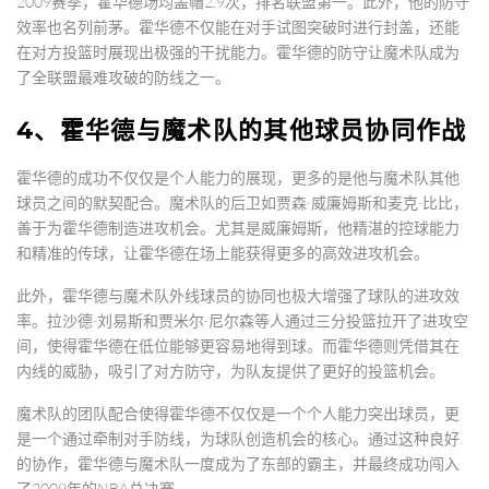
2009赛季，霍华德场均盖帽2.9次，排名联盟第一。此外，他的防守
效率也名列前茅。霍华德不仅能在对手试图突破时进行封盖，还能
在对方投篮时展现出极强的干扰能力。霍华德的防守让魔术队成为
了全联盟最难攻破的防线之一。
4、霍华德与魔术队的其他球员协同作战
霍华德的成功不仅仅是个人能力的展现，更多的是他与魔术队其他
球员之间的默契配合。魔术队的后卫如贾森·威廉姆斯和麦克·比比，
善于为霍华德制造进攻机会。尤其是威廉姆斯，他精湛的控球能力
和精准的传球，让霍华德在场上能获得更多的高效进攻机会。
此外，霍华德与魔术队外线球员的协同也极大增强了球队的进攻效
率。拉沙德·刘易斯和贾米尔·尼尔森等人通过三分投篮拉开了进攻空
间，使得霍华德在低位能够更容易地得到球。而霍华德则凭借其在
内线的威胁，吸引了对方防守，为队友提供了更好的投篮机会。
魔术队的团队配合使得霍华德不仅仅是一个个人能力突出球员，更
是一个通过牵制对手防线，为球队创造机会的核心。通过这种良好
的协作，霍华德与魔术队一度成为了东部的霸主，并最终成功闯入
了2009年的NBA总决赛。