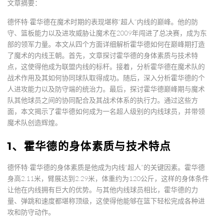
文章摘要：
德怀特·霍华德在魔术时期的表现堪称“超人”内线的巅峰。他的防
守、篮板能力以及进攻威胁让魔术在2009年闯进了总决赛，成为东
部的领军力量。本文从四个方面详细解析霍华德如何在巅峰期打造
了魔术的内线王朝。首先，文章探讨霍华德的身体素质与技术特
点，这使得他成为联盟内线的标杆。接着，分析霍华德在魔术队的
战术作用及其如何协同球队取得成功。随后，深入分析霍华德的个
人进攻能力以及防守端的统治力。最后，探讨霍华德巅峰期与魔术
队其他球员之间的协同配合及其战术体系的执行力。通过这些方
面，本文揭示了霍华德如何成为一名超人级别的内线球员，并带领
魔术队创造辉煌。
1、霍华德的身体素质与技术特点
德怀特·霍华德的身体素质是他成为内线“超人”的关键因素。霍华德
身高2.11米，臂展达到2.29米，体重约为120公斤，这样的身体条件
让他在内线拥有巨大的优势。与其他内线球员相比，霍华德的力
量、弹跳和速度都堪称顶级，这使得他能够在篮下轻松完成各种进
攻和防守动作。