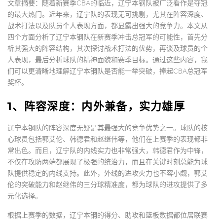
文章摘要：随着新赛季CBA的临近，辽宁本钢队被广泛看作是夺冠
的最大热门。近年来，辽宁队的表现无可挑剔，尤其在阵容深度、
战术打法以及队员个人表现方面，都显露出强大的竞争力。本文从
四个方面分析了辽宁本钢队在新赛季冲击总冠军的可能性，首先分
析其强大的阵容结构，其次探讨战术打法的优势，再谈及球员的个
人表现，最后分析球队的精神面貌和赛季目标。通过这些内容，我
们可以更清晰地理解辽宁本钢队是否能一举突破，捧起CBA总冠军
奖杯。
1、阵容深度：内外兼备，实力雄厚
辽宁本钢队的阵容深度无疑是其最强大的竞争优势之一。球队的核
心球员包括郭艾伦、韩德君和赵继伟等，他们在上赛季的表现都非
常出色。而且，辽宁队的内线实力也非常强大，韩德君作为中锋，
不仅在攻防两端都展现了极强的统治力，而且在关键时刻总能为球
队提供稳定的内线支持。此外，外线的进攻火力也不容小觑，郭艾
伦的突破能力和赵继伟的三分球精准度，都为球队的进攻提供了多
元化选择。
根据上赛季的数据，辽宁本钢的得分、助攻和篮板数据都位居联赛