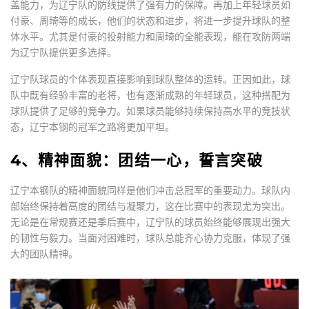
盖能力，为辽宁队的防线提供了强有力的保障。再加上年轻球员如
付豪、周琦等的成长，他们的状态和进步，将进一步提升球队的整
体水平。尤其是付豪的投射能力和周琦的全能表现，能在攻防两端
为辽宁队提供更多选择。
辽宁队球员的个体表现直接影响到球队整体的运转。正因如此，球
队中既有经验丰富的老将，也有逐渐成熟的年轻球员，这种搭配为
球队提供了足够的竞争力。如果球员能够持续保持高水平的竞技状
态，辽宁本钢的冠军之路将更加平坦。
4、精神面貌：团结一心，誓言突破
辽宁本钢队的精神面貌同样是他们冲击总冠军的重要动力。球队内
部始终保持着高度的团结与凝聚力，这在比赛中的表现尤为突出。
无论是在常规赛还是季后赛中，辽宁队的球员始终能够展现出强大
的韧性与毅力。当面对困难时，球队总能齐心协力克服，体现了强
大的团队精神。