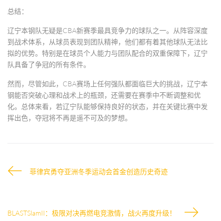
总结：
辽宁本钢队无疑是CBA新赛季最具竞争力的球队之一。从阵容深度
到战术体系，从球员表现到团队精神，他们都有着其他球队无法比
拟的优势。特别是在球员个人能力与团队配合的双重保障下，辽宁
队具备了争冠的所有条件。
然而，尽管如此，CBA赛场上任何强队都面临巨大的挑战，辽宁本
钢能否突破心理和战术上的瓶颈，还需要在赛季中不断调整和优
化。总体来看，若辽宁队能够保持良好的状态，并在关键比赛中发
挥出色，夺冠将不再是遥不可及的梦想。
菲律宾勇夺亚洲冬季运动会首金创造历史奇迹
BLASTSlamII：极限对决再燃电竞激情，战火再度升级！