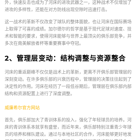
外，快速反击也成为了河床的进攻武器之一，这种战术不仅增加了
进攻的多样性，还能在对方防线出现空隙时迅速打击。
这一战术的革新不仅改变了球队的整体面貌，也让河床在国际赛场
上取得了可喜的成绩。加尔德尔的哲学是基于现代足球对速度、技
术和智能的要求，使得河床能够与世界上最顶尖的俱乐部竞争，并
多次在南美解放者杯等重要赛事中夺冠。
2、管理层变动：结构调整与资源整合
河床的重返巅峰不仅仅是战术上的革新，更离不开俱乐部管理层的
深刻变动。在许多俱乐部的兴衰历程中，管理层的决策往往起到了
决定性的作用。河床在经历了一段低谷期后，管理层在俱乐部内部
结构和资源配置上进行了深度调整。
威廉希尔官方网站
首先，俱乐部加大了青训体系的投入，强化了年轻球员的培养。河
床的青训体系本就享有盛誉，而近年来，俱乐部特别注重青少年球
员的培养和梯队建设。通过与本地社区的合作，河床能够更好地发