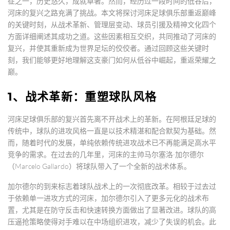
征之一，历史悠久，成就卓著。然而，经历过一段时间的低谷后，
河床的复兴之路充满了挑战。本文将探讨河床足球俱乐部重返巅峰
的关键时刻，从战术革新、管理层变动、球员引援及精神文化四个
方面详细阐述其成功之道。这些因素相互交织，共同推动了河床的
复兴，并使其重新成为世界足坛的佼佼者。通过回顾这些关键时
刻，我们能够更好地理解这支豪门如何从低谷中崛起，重返荣耀之
巅。
1、战术革新：重塑球队风格
河床足球俱乐部的复兴首先离不开战术上的革新。在阿根廷足球的
传统中，球队的进攻风格一直是以技术精湛和配合默契为基础。然
而，随着时代的发展，单纯依赖传统进攻战术已不再能满足高水平
竞争的需求。在过去的几年里，河床的主帅马尔塞洛·加尔德尔
（Marcelo Gallardo）将球队带入了一个全新的战术体系。
加尔德尔的到来标志着球队战术上的一次彻底改革。相较于过去过
于依赖单一进攻方式的河床，加尔德尔引入了更多元化的战术布
置，尤其是在防守反击和快速转换方面做出了显著改进。球队的高
压逼抢策略使得对手难以在中场组织进攻，减少了失误的机会。此