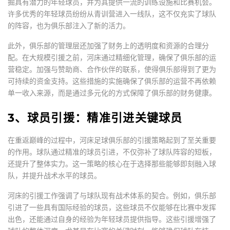
掘具有潜力的年轻球员，并为其提供一流的训练设施和比赛机会。
许多优秀的年轻球员纷纷从青训营进入一线队，这不仅充实了球队
的阵容，也为俱乐部注入了新的活力。
此外，俱乐部的管理层还加强了财务上的透明度和资源的合理分
配。在大规模引援之前，河床通过精细化管理，确保了俱乐部的运
营稳定。加强与赞助商、合作伙伴的联系，使得俱乐部得到了更为
可持续的资金支持。这些措施的实施确保了俱乐部的运营不再依赖
单一收入来源，而是通过多元化的方式保障了俱乐部的财务健康。
3、球员引援：精准引进关键球员
在重返巅峰的过程中，河床足球俱乐部的引援策略起到了至关重要
的作用。球队通过精准的球员引进，不仅弥补了球队阵容的短板，
还提升了整体实力。这一策略的核心在于选择那些能够即刻融入球
队，并提升战术水平的球员。
河床的引援工作强调了与球队现有战术体系的契合。例如，俱乐部
引进了一些具有国际经验的球员，这些球员不仅能够在比赛中发挥
出色，还能通过自身的经验为年轻球员提供指导。这些引援增强了