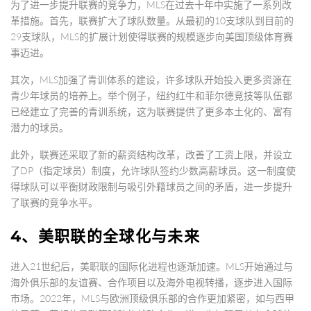
为了进一步提升联赛的竞争力，MLS在过去十年中实施了一系列改
革措施。首先，联赛扩大了球队数量。从最初的10支球队到目前的
29支球队，MLS的扩展计划使得联赛的规模逐步向美国顶级体育赛
事迈进。
其次，MLS加强了青训体系的建设，许多球队开始投入更多资源在
青少年球员的培养上。举个例子，纽约红牛和菲尔德竞技等队伍都
已经建立了完善的青训系统，这为联赛提供了更多本土化的、富有
潜力的球员。
此外，联赛还采取了新的薪资结构改革，改善了工资上限，并设立
了DP（指定球员）制度，允许球队签约少数高薪球员。这一制度使
得球队可以平衡财政限制与吸引外籍球员之间的矛盾，进一步提升
了联赛的竞争水平。
4、美职联的全球化与未来
进入21世纪后，美职联的国际化进程也逐渐加速。MLS开始通过与
海外俱乐部的友谊赛、合作项目以及海外电视转播，逐步进入国际
市场。2022年，MLS与欧洲顶级俱乐部的合作更加紧密，如与西甲