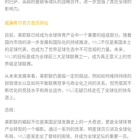
的巴萨、英超的曼联等球队的战略合作，进一步加强了其在全球的
影响力。
威廉希尔官方首页网址
目前，美职联已经成为全球体育产业中一个重要的组成部分。随着
国内市场的进一步发展和国际化的持续推进，MLS不仅是美国本土
的足球代表，也成为了世界足球生态中不可忽视的力量。未来，
MLS的目标是成为全球前三大足球联赛之一，成为真正意义上的世
界级足球联赛。
从未来发展来看，美职联仍面临一定的挑战，例如如何维持持续的
财政增长以及如何平衡联赛竞争与商业化之间的关系。但凭借其不
断优化的竞技水平和商业运作，MLS无疑已经走在了全球化的快车
道上。
总结：
美职联的崛起不仅是美国足球发展史上的一大奇迹，更是全球体育
产业转型的一个缩影。通过一系列的改革、明星球员引进及全球化
布局，MLS逐渐走出了曾经的困境，并成为全球足坛的重要一员。