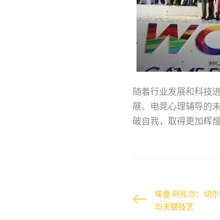
随着行业发展和科技
展。电竞心理辅导的
破自我，取得更加辉
埃登·阿扎尔：切
与天赋技艺