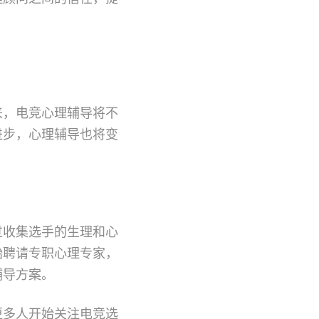
来，电竞心理辅导将不
进步，心理辅导也将变
过收集选手的生理和心
始聘请专职心理专家，
辅导方案。
更多人开始关注电竞选