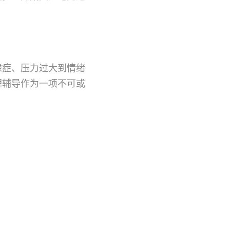
虑症、压力过大到情绪
理辅导作为一项不可或