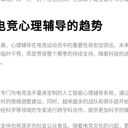
电竞心理辅导的趋势
发展，心理辅导在电竞运动员中的重要性将愈加突出。未
的临时干预，而是贯穿整个赛季的持续支持。随着科技的
化。
现专门为电竞选手量身定制的人工智能心理辅导系统，通
实时的情绪调整建议。同时，越来越多的战队和俱乐部开
神经科学等领域的专家进行跨学科合作，提供更加科学的
理支持也将逐步向社会公众普及。随着电竞文化的兴起，