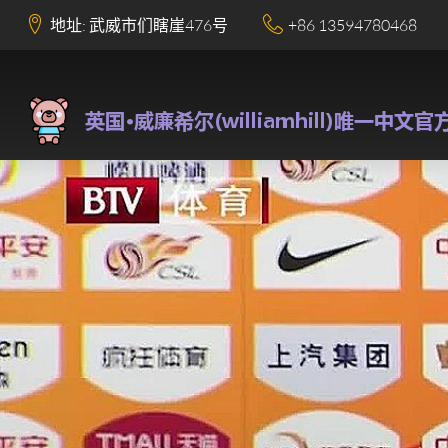
地址: 武威市们瞎崖476号
+86 13594780468