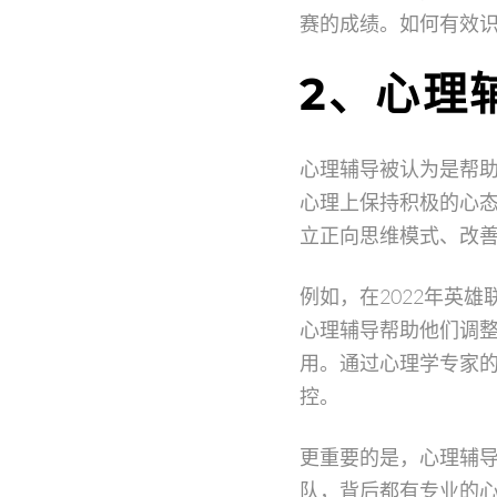
赛的成绩。如何有效
2、心理
心理辅导被认为是帮
心理上保持积极的心
立正向思维模式、改
例如，在2022年英
心理辅导帮助他们调
用。通过心理学专家
控。
更重要的是，心理辅
队，背后都有专业的