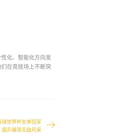
个性化、智能化方向发
他们在竞技场上不断突
乓球世界杯女单冠军
国乒展现无敌风采