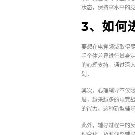
状态，保持高水平的
3、如何
要想在电竞领域取得
手个体差异进行量身
的心理支持。通过深
划。
其次，心理辅导不仅
展，越来越多的电竞战
的能力。这种新型辅
此外，辅导过程中的
理变化，及时调整辅