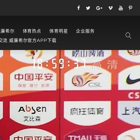
威廉希尔
体育热点
体育明星
企业服务
交流 威廉希尔官方APP下载