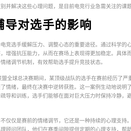
识别并解决这些心理问题，是目前电竞行业急需关注的课
辅导对选手的影响
助电竞选手缓解压力、调整心态的重要途径。通过科学的
态，增强抗压能力，从而在赛场上表现得更加稳定。具体
善情绪调节机制，有效帮助选手提升竞技状态。
雄联盟全球总决赛期间，某顶级战队的选手在赛前经历了严
整了情绪，最终在决赛中逆转获胜。这一案例生动地说明
的疏导和训练，选手们能够在面对巨大压力时保持冷静，
导不仅仅是赛前的情绪调节，它还是一种持续的心理支持
心理顾问团队，他们在赛季间隙提供定期的心理支持，帮