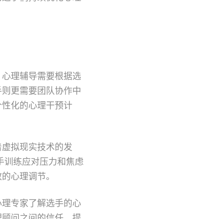
，心理辅导需要根据选
手则更需要团队协作中
个性化的心理干预计
着虚拟现实技术的发
手训练应对压力和焦虑
效的心理调节。
心理专家了解选手的心
理顾问之间的信任，提