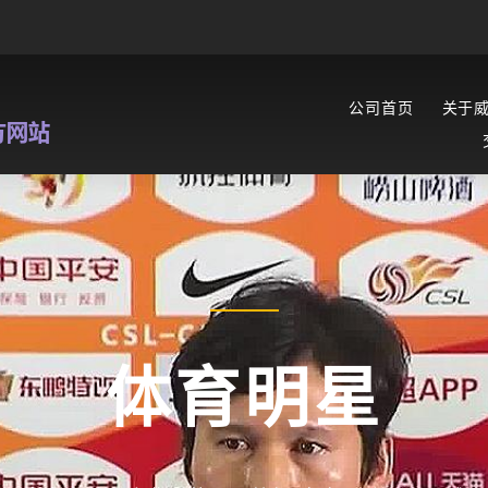
公司首页
关于
体育明星