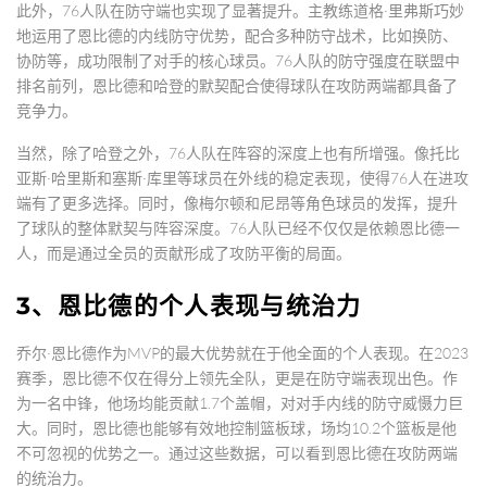
此外，76人队在防守端也实现了显著提升。主教练道格·里弗斯巧妙
地运用了恩比德的内线防守优势，配合多种防守战术，比如换防、
协防等，成功限制了对手的核心球员。76人队的防守强度在联盟中
排名前列，恩比德和哈登的默契配合使得球队在攻防两端都具备了
竞争力。
当然，除了哈登之外，76人队在阵容的深度上也有所增强。像托比
亚斯·哈里斯和塞斯·库里等球员在外线的稳定表现，使得76人在进攻
端有了更多选择。同时，像梅尔顿和尼昂等角色球员的发挥，提升
了球队的整体默契与阵容深度。76人队已经不仅仅是依赖恩比德一
人，而是通过全员的贡献形成了攻防平衡的局面。
3、恩比德的个人表现与统治力
乔尔·恩比德作为MVP的最大优势就在于他全面的个人表现。在2023
赛季，恩比德不仅在得分上领先全队，更是在防守端表现出色。作
为一名中锋，他场均能贡献1.7个盖帽，对对手内线的防守威慑力巨
大。同时，恩比德也能够有效地控制篮板球，场均10.2个篮板是他
不可忽视的优势之一。通过这些数据，可以看到恩比德在攻防两端
的统治力。