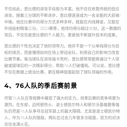
不仅如此，恩比德的进攻手段极为丰富。他不仅仅依靠传统的低位
进攻，随着三分球的不断进步，恩比德逐渐成为一名全能的大前锋/
中锋。他在比赛中的得分方式多种多样，既能在内线肆虐，又能在
外线投射精准三分。2023赛季，他场均得分超过30分，这一数据的
背后，不仅仅是恩比德的个人能力，更是他不断提升技术的成果。
恩比德的个性也决定了他的领导力。他并不是一个以单纯得分为目
标的球员，而是懂得如何在场上带动全队，利用自己的影响力改变
比赛节奏。每当球队在进攻端卡壳时，恩比德常常能够通过个人突
破或接球后的一次精彩得分，帮助76人打破僵局。可以说，恩比德
不仅在数据上统治比赛，更在精神层面起到了球队领袖的作用。
4、76人队的季后赛前景
尽管76人队在常规赛中展现了强大的实力，但季后赛的竞争将更为
激烈。在东部，迈阿密热火、波士顿凯尔特人和密尔沃基雄鹿等强
队仍然是76人队争夺总冠军路上的最大障碍。尤其是波士顿凯尔特
人，作为76人队的宿敌，两队在过去几年曾多次碰面，双方的对决
往往充满火花。