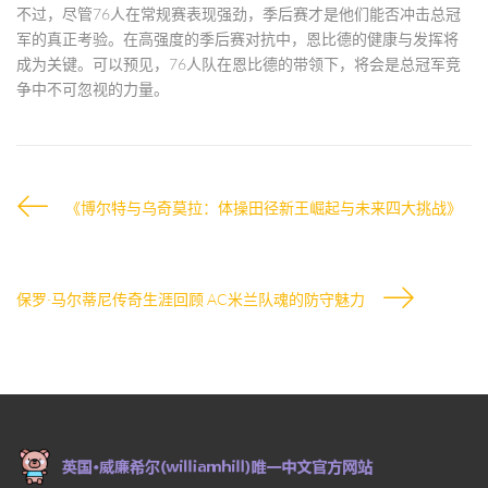
不过，尽管76人在常规赛表现强劲，季后赛才是他们能否冲击总冠
军的真正考验。在高强度的季后赛对抗中，恩比德的健康与发挥将
成为关键。可以预见，76人队在恩比德的带领下，将会是总冠军竞
争中不可忽视的力量。
《博尔特与乌奇莫拉：体操田径新王崛起与未来四大挑战》
保罗·马尔蒂尼传奇生涯回顾 AC米兰队魂的防守魅力